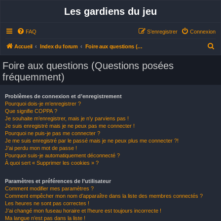
Les gardiens du jeu
FAQ
S’enregistrer
Connexion
R
Accueil
Index du forum
Foire aux questions (Questions posées fréquemment)
e
Foire aux questions (Questions posées
c
fréquemment)
h
e
Problèmes de connexion et d’enregistrement
Pourquoi dois-je m’enregistrer ?
r
Que signifie COPPA ?
c
Je souhaite m’enregistrer, mais je n’y parviens pas !
Je suis enregistré mais je ne peux pas me connecter !
h
Pourquoi ne puis-je pas me connecter ?
Je me suis enregistré par le passé mais je ne peux plus me connecter ?!
e
J’ai perdu mon mot de passe !
r
Pourquoi suis-je automatiquement déconnecté ?
À quoi sert « Supprimer les cookies » ?
Paramètres et préférences de l’utilisateur
Comment modifier mes paramètres ?
Comment empêcher mon nom d’apparaître dans la liste des membres connectés ?
Les heures ne sont pas correctes !
J’ai changé mon fuseau horaire et l’heure est toujours incorrecte !
Ma langue n’est pas dans la liste !