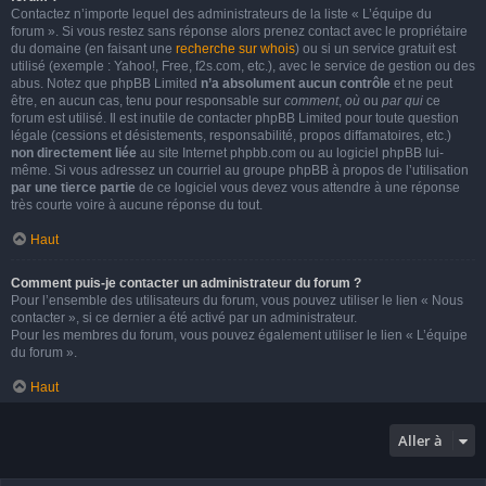
Contactez n’importe lequel des administrateurs de la liste « L’équipe du
forum ». Si vous restez sans réponse alors prenez contact avec le propriétaire
du domaine (en faisant une
recherche sur whois
) ou si un service gratuit est
utilisé (exemple : Yahoo!, Free, f2s.com, etc.), avec le service de gestion ou des
abus. Notez que phpBB Limited
n’a absolument aucun contrôle
et ne peut
être, en aucun cas, tenu pour responsable sur
comment
,
où
ou
par qui
ce
forum est utilisé. Il est inutile de contacter phpBB Limited pour toute question
légale (cessions et désistements, responsabilité, propos diffamatoires, etc.)
non directement liée
au site Internet phpbb.com ou au logiciel phpBB lui-
même. Si vous adressez un courriel au groupe phpBB à propos de l’utilisation
par une tierce partie
de ce logiciel vous devez vous attendre à une réponse
très courte voire à aucune réponse du tout.
Haut
Comment puis-je contacter un administrateur du forum ?
Pour l’ensemble des utilisateurs du forum, vous pouvez utiliser le lien « Nous
contacter », si ce dernier a été activé par un administrateur.
Pour les membres du forum, vous pouvez également utiliser le lien « L’équipe
du forum ».
Haut
Aller à