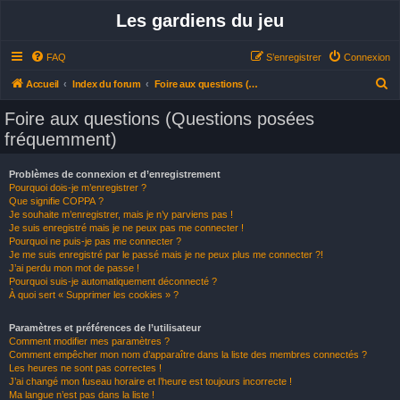
Les gardiens du jeu
FAQ
S’enregistrer
Connexion
R
Accueil
Index du forum
Foire aux questions (Questions posées fréquemment)
e
Foire aux questions (Questions posées
c
fréquemment)
h
e
Problèmes de connexion et d’enregistrement
Pourquoi dois-je m’enregistrer ?
r
Que signifie COPPA ?
c
Je souhaite m’enregistrer, mais je n’y parviens pas !
Je suis enregistré mais je ne peux pas me connecter !
h
Pourquoi ne puis-je pas me connecter ?
Je me suis enregistré par le passé mais je ne peux plus me connecter ?!
e
J’ai perdu mon mot de passe !
r
Pourquoi suis-je automatiquement déconnecté ?
À quoi sert « Supprimer les cookies » ?
Paramètres et préférences de l’utilisateur
Comment modifier mes paramètres ?
Comment empêcher mon nom d’apparaître dans la liste des membres connectés ?
Les heures ne sont pas correctes !
J’ai changé mon fuseau horaire et l’heure est toujours incorrecte !
Ma langue n’est pas dans la liste !