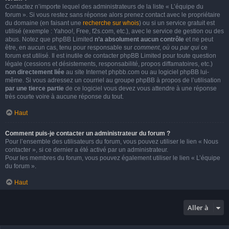
Contactez n’importe lequel des administrateurs de la liste « L’équipe du
forum ». Si vous restez sans réponse alors prenez contact avec le propriétaire
du domaine (en faisant une
recherche sur whois
) ou si un service gratuit est
utilisé (exemple : Yahoo!, Free, f2s.com, etc.), avec le service de gestion ou des
abus. Notez que phpBB Limited
n’a absolument aucun contrôle
et ne peut
être, en aucun cas, tenu pour responsable sur
comment
,
où
ou
par qui
ce
forum est utilisé. Il est inutile de contacter phpBB Limited pour toute question
légale (cessions et désistements, responsabilité, propos diffamatoires, etc.)
non directement liée
au site Internet phpbb.com ou au logiciel phpBB lui-
même. Si vous adressez un courriel au groupe phpBB à propos de l’utilisation
par une tierce partie
de ce logiciel vous devez vous attendre à une réponse
très courte voire à aucune réponse du tout.
Haut
Comment puis-je contacter un administrateur du forum ?
Pour l’ensemble des utilisateurs du forum, vous pouvez utiliser le lien « Nous
contacter », si ce dernier a été activé par un administrateur.
Pour les membres du forum, vous pouvez également utiliser le lien « L’équipe
du forum ».
Haut
Aller à