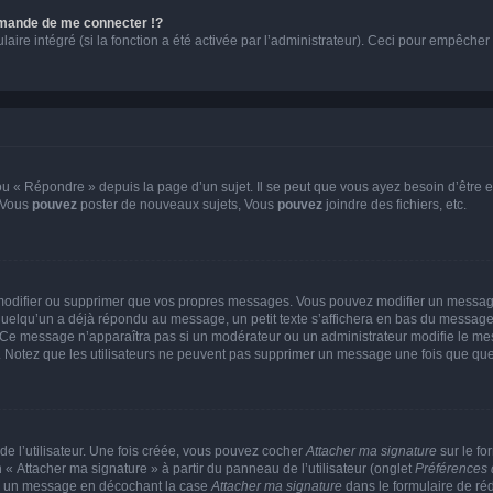
mande de me connecter !?
re intégré (si la fonction a été activée par l’administrateur). Ceci pour empêcher l’u
 « Répondre » depuis la page d’un sujet. Il se peut que vous ayez besoin d’être e
: Vous
pouvez
poster de nouveaux sujets, Vous
pouvez
joindre des fichiers, etc.
modifier ou supprimer que vos propres messages. Vous pouvez modifier un message
lqu’un a déjà répondu au message, un petit texte s’affichera en bas du message ind
n. Ce message n’apparaîtra pas si un modérateur ou un administrateur modifie le mes
ive. Notez que les utilisateurs ne peuvent pas supprimer un message une fois que qu
e l’utilisateur. Une fois créée, vous pouvez cocher
Attacher ma signature
sur le fo
 « Attacher ma signature » à partir du panneau de l’utilisateur (onglet
Préférences 
 à un message en décochant la case
Attacher ma signature
dans le formulaire de ré