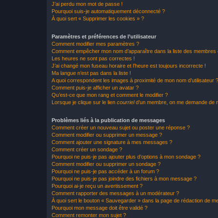
J’ai perdu mon mot de passe !
Pourquoi suis-je automatiquement déconnecté ?
À quoi sert « Supprimer les cookies » ?
Paramètres et préférences de l’utilisateur
Comment modifier mes paramètres ?
Comment empêcher mon nom d’apparaître dans la liste des membres
Les heures ne sont pas correctes !
J’ai changé mon fuseau horaire et l’heure est toujours incorrecte !
Ma langue n’est pas dans la liste !
A quoi correspondent les images à proximité de mon nom d’utilisateur 
Comment puis-je afficher un avatar ?
Qu’est-ce que mon rang et comment le modifier ?
Lorsque je clique sur le lien
courriel
d’un membre, on me demande de m
Problèmes liés à la publication de messages
Comment créer un nouveau sujet ou poster une réponse ?
Comment modifier ou supprimer un message ?
Comment ajouter une signature à mes messages ?
Comment créer un sondage ?
Pourquoi ne puis-je pas ajouter plus d’options à mon sondage ?
Comment modifier ou supprimer un sondage ?
Pourquoi ne puis-je pas accéder à un forum ?
Pourquoi ne puis-je pas joindre des fichiers à mon message ?
Pourquoi ai-je reçu un avertissement ?
Comment rapporter des messages à un modérateur ?
À quoi sert le bouton « Sauvegarder » dans la page de rédaction de 
Pourquoi mon message doit être validé ?
Comment remonter mon sujet ?