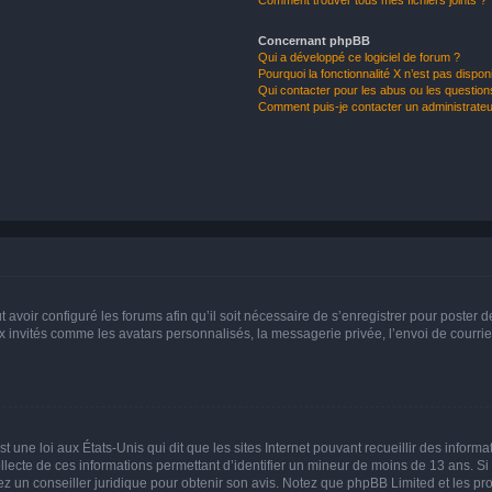
Comment trouver tous mes fichiers joints ?
Concernant phpBB
Qui a développé ce logiciel de forum ?
Pourquoi la fonctionnalité X n’est pas dispon
Qui contacter pour les abus ou les questio
Comment puis-je contacter un administrateu
t avoir configuré les forums afin qu’il soit nécessaire de s’enregistrer pour poster
x invités comme les avatars personnalisés, la messagerie privée, l’envoi de courri
t une loi aux États-Unis qui dit que les sites Internet pouvant recueillir des infor
ollecte de ces informations permettant d’identifier un mineur de moins de 13 ans. S
tez un conseiller juridique pour obtenir son avis. Notez que phpBB Limited et les pr