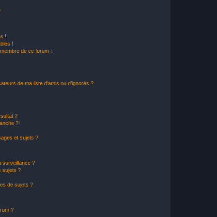
?
s !
bles !
n membre de ce forum !
ateurs de ma liste d’amis ou d’ignorés ?
sultat ?
anche ?!
ages et sujets ?
a surveillance ?
 sujets ?
es de sujets ?
orum ?