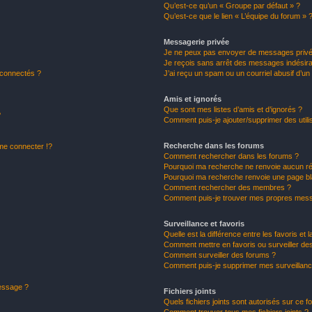
Qu’est-ce qu’un « Groupe par défaut » ?
Qu’est-ce que le lien « L’équipe du forum » 
Messagerie privée
Je ne peux pas envoyer de messages privé
Je reçois sans arrêt des messages indésira
 connectés ?
J’ai reçu un spam ou un courriel abusif d’u
Amis et ignorés
Que sont mes listes d’amis et d’ignorés ?
?
Comment puis-je ajouter/supprimer des utilis
Recherche dans les forums
e connecter !?
Comment rechercher dans les forums ?
Pourquoi ma recherche ne renvoie aucun ré
Pourquoi ma recherche renvoie une page bl
Comment rechercher des membres ?
Comment puis-je trouver mes propres mess
Surveillance et favoris
Quelle est la différence entre les favoris et l
Comment mettre en favoris ou surveiller des
Comment surveiller des forums ?
Comment puis-je supprimer mes surveillanc
message ?
Fichiers joints
Quels fichiers joints sont autorisés sur ce f