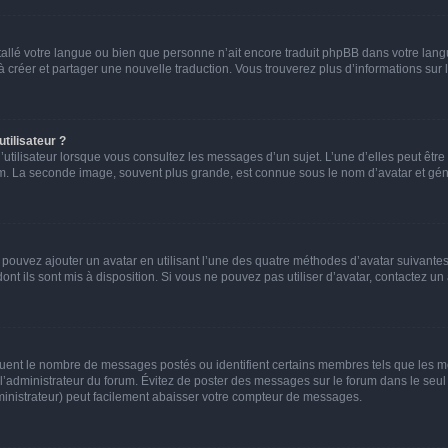
installé votre langue ou bien que personne n’ait encore traduit phpBB dans votre l
s à créer et partager une nouvelle traduction. Vous trouverez plus d’informations sur l
tilisateur ?
utilisateur lorsque vous consultez les messages d’un sujet. L’une d’elles peut êtr
rum. La seconde image, souvent plus grande, est connue sous le nom d’avatar et 
s pouvez ajouter un avatar en utilisant l’une des quatre méthodes d’avatar suivantes 
ont ils sont mis à disposition. Si vous ne pouvez pas utiliser d’avatar, contactez un
iquent le nombre de messages postés ou identifient certains membres tels que les 
ar l’administrateur du forum. Évitez de poster des messages sur le forum dans le seu
ministrateur) peut facilement abaisser votre compteur de messages.