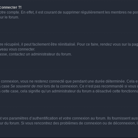
 connecter ?!
votre compte. En effet, il est courant de supprimer régulièrement les membres ne pos
ur le forum.
 récupéré, il peut facilement être réinitialisé. Pour ce faire, rendez vous sur la p
uveau vous connecter.
passe, contactez un administrateur du forum.
e connexion, vous ne resterez connecté que pendant une durée déterminée. Cela em
la case
Se souvenir de moi
lors de la connexion. Ce n’est pas recommandé si vous u
s cette case, cela signifie qu’un administrateur du forum a désactivé cette fonctionna
os paramètres d’authentification et votre connexion au forum. Ils fournissent aussi
teur du forum. Si vous rencontrez des problèmes de connexion ou de déconnexion, l