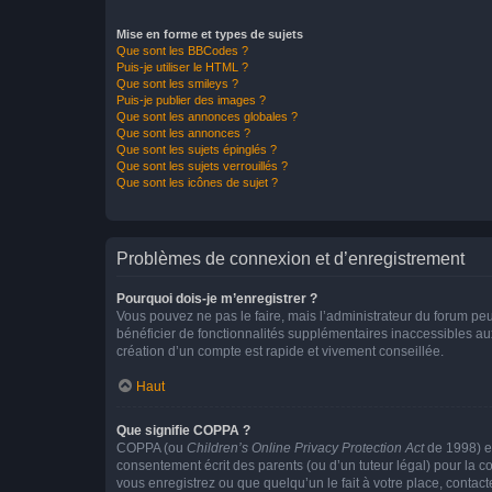
Mise en forme et types de sujets
Que sont les BBCodes ?
Puis-je utiliser le HTML ?
Que sont les smileys ?
Puis-je publier des images ?
Que sont les annonces globales ?
Que sont les annonces ?
Que sont les sujets épinglés ?
Que sont les sujets verrouillés ?
Que sont les icônes de sujet ?
Problèmes de connexion et d’enregistrement
Pourquoi dois-je m’enregistrer ?
Vous pouvez ne pas le faire, mais l’administrateur du forum peu
bénéficier de fonctionnalités supplémentaires inaccessibles au
création d’un compte est rapide et vivement conseillée.
Haut
Que signifie COPPA ?
COPPA (ou
Children’s Online Privacy Protection Act
de 1998) es
consentement écrit des parents (ou d’un tuteur légal) pour la c
vous enregistrez ou que quelqu’un le fait à votre place, contac