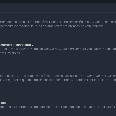
ockés dans notre base de données. Pour les modifier, accédez au
Panneau de l’util
 permettra de modifier tous les paramètres et préférences de votre compte.
s membres connectés ?
forum », vous trouverez l’option
Cacher mon statut en ligne
. Si vous activez cette o
es invisibles.
ifférent de celui dans lequel vous êtes. Dans ce cas, accédez au
panneau de l’utilisa
ney, etc.). Notez que la modification du fuseau horaire, comme la plupart des para
ecte !
aire et que l’heure est toujours incorrecte, il se peut que le serveur ne soit pas à