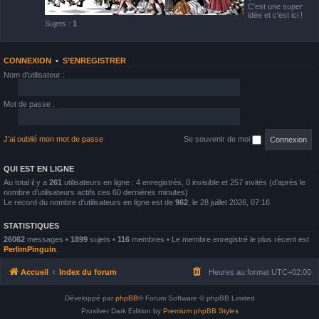
C'est une super
idée et c'est ici !
Sujets :
1
CONNEXION
•
S’ENREGISTRER
Nom d’utilisateur :
Mot de passe :
J’ai oublié mon mot de passe
Se souvenir de moi
QUI EST EN LIGNE
Au total il y a
261
utilisateurs en ligne : 4 enregistrés, 0 invisible et 257 invités (d’après le
nombre d’utilisateurs actifs ces 60 dernières minutes)
Le record du nombre d’utilisateurs en ligne est de
962
, le 28 juillet 2026, 07:16
STATISTIQUES
26062
messages •
1899
sujets •
116
membres • Le membre enregistré le plus récent est
PerlimPinguin
.
Accueil
Index du forum
Heures au format
UTC+02:00
Développé par
phpBB
® Forum Software © phpBB Limited
Prosilver Dark Edition by
Premium phpBB Styles