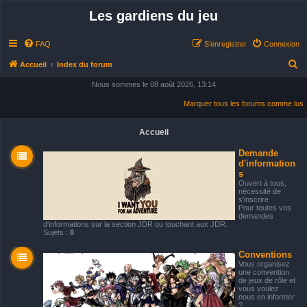
Les gardiens du jeu
FAQ
S’enregistrer
Connexion
R
Accueil
Index du forum
e
Nous sommes le 08 août 2026, 13:14
c
Marquer tous les forums comme lus
h
e
Accueil
r
Demande
d'information
c
s
h
Ouvert à tous,
nécessité de
e
s'inscrire
Pour toutes vos
r
demandes
d'informations sur la section JDR ou touchant aux JDR.
Sujets :
8
Conventions
Vous organisez
une convention
de jeux de rôle et
vous voulez
nous en informer
?