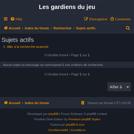
Les gardiens du jeu
FAQ
S’enregistrer
Connexion
R
Accueil
Index du forum
Rechercher
Sujets actifs
e
Sujets actifs
c
Aller à la recherche avancée
h
0 résultat trouvé • Page
1
sur
1
e
r
Aucun sujet ou message ne correspond à vos critères de recherche.
c
0 résultat trouvé • Page
1
sur
1
h
e
Aller à
r
Accueil
Index du forum
Heures au format
UTC+02:00
Développé par
phpBB
® Forum Software © phpBB Limited
Prosilver Dark Edition by
Premium phpBB Styles
Traduit par
phpBB-fr.com
Confidentialité
|
Conditions