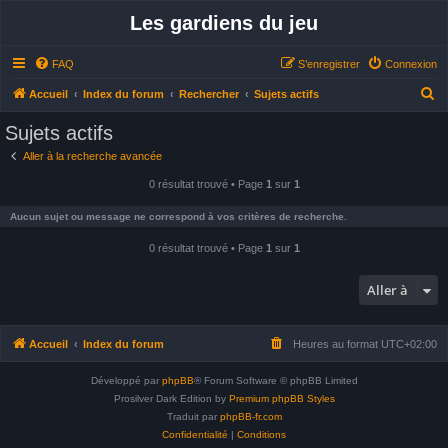
Les gardiens du jeu
FAQ
S’enregistrer
Connexion
R
Accueil
Index du forum
Rechercher
Sujets actifs
e
Sujets actifs
c
Aller à la recherche avancée
h
0 résultat trouvé • Page
1
sur
1
e
r
Aucun sujet ou message ne correspond à vos critères de recherche.
c
0 résultat trouvé • Page
1
sur
1
h
e
Aller à
r
Accueil
Index du forum
Heures au format
UTC+02:00
Développé par
phpBB
® Forum Software © phpBB Limited
Prosilver Dark Edition by
Premium phpBB Styles
Traduit par
phpBB-fr.com
Confidentialité
|
Conditions