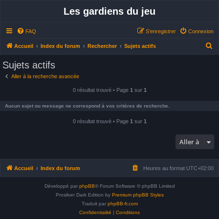
Les gardiens du jeu
FAQ
S’enregistrer
Connexion
R
Accueil
Index du forum
Rechercher
Sujets actifs
e
Sujets actifs
c
Aller à la recherche avancée
h
0 résultat trouvé • Page
1
sur
1
e
r
Aucun sujet ou message ne correspond à vos critères de recherche.
c
0 résultat trouvé • Page
1
sur
1
h
e
Aller à
r
Accueil
Index du forum
Heures au format
UTC+02:00
Développé par
phpBB
® Forum Software © phpBB Limited
Prosilver Dark Edition by
Premium phpBB Styles
Traduit par
phpBB-fr.com
Confidentialité
|
Conditions