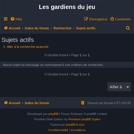
Les gardiens du jeu
FAQ
S’enregistrer
Connexion
R
Accueil
Index du forum
Rechercher
Sujets actifs
e
Sujets actifs
c
Aller à la recherche avancée
h
0 résultat trouvé • Page
1
sur
1
e
r
Aucun sujet ou message ne correspond à vos critères de recherche.
c
0 résultat trouvé • Page
1
sur
1
h
e
Aller à
r
Accueil
Index du forum
Heures au format
UTC+02:00
Développé par
phpBB
® Forum Software © phpBB Limited
Prosilver Dark Edition by
Premium phpBB Styles
Traduit par
phpBB-fr.com
Confidentialité
|
Conditions