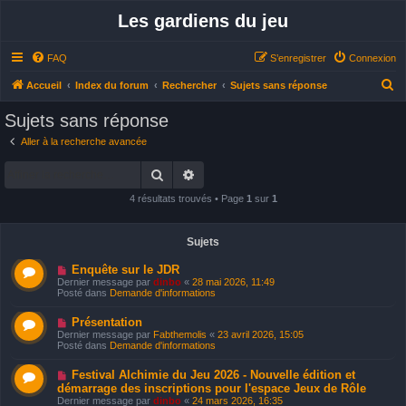
Les gardiens du jeu
FAQ
S’enregistrer
Connexion
R
Accueil
Index du forum
Rechercher
Sujets sans réponse
e
Sujets sans réponse
c
Aller à la recherche avancée
h
Rechercher
Recherche avancée
e
r
4 résultats trouvés • Page
1
sur
1
c
h
Sujets
e
N
Enquête sur le JDR
o
r
Dernier message par
dinbo
«
28 mai 2026, 11:49
u
Posté dans
Demande d'informations
v
e
N
Présentation
a
o
u
Dernier message par
Fabthemolis
«
23 avril 2026, 15:05
u
m
Posté dans
Demande d'informations
v
e
e
s
N
Festival Alchimie du Jeu 2026 - Nouvelle édition et
a
s
o
u
démarrage des inscriptions pour l'espace Jeux de Rôle
a
u
m
g
Dernier message par
dinbo
«
24 mars 2026, 16:35
v