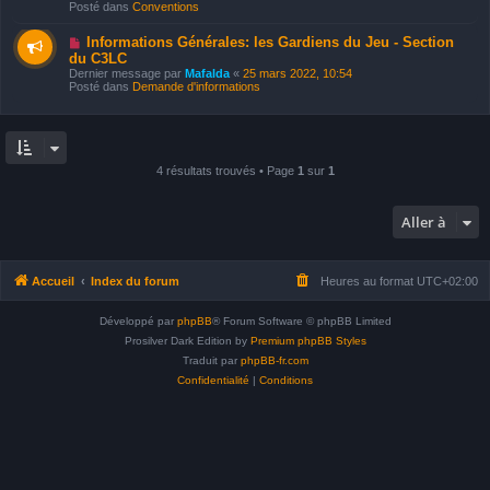
e
e
Posté dans
Conventions
e
s
a
s
u
N
a
Informations Générales: les Gardiens du Jeu - Section
m
o
g
du C3LC
e
u
e
Dernier message par
Mafalda
«
25 mars 2022, 10:54
s
v
Posté dans
Demande d'informations
s
e
a
a
g
u
e
m
e
s
s
4 résultats trouvés • Page
1
sur
1
a
g
e
Aller à
Accueil
Index du forum
Heures au format
UTC+02:00
Développé par
phpBB
® Forum Software © phpBB Limited
Prosilver Dark Edition by
Premium phpBB Styles
Traduit par
phpBB-fr.com
Confidentialité
|
Conditions