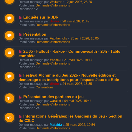
o
e
Dernier message par
Wolfator
«
12 juin 2026, 23:20
m
u
Posté dans
Demande d'informations
e
v
Réponses :
2
s
e
s
a
a
N
Enquête sur le JDR
u
g
o
Dernier message par
dinbo
«
28 mai 2026, 11:49
m
e
u
Posté dans
Demande d'informations
e
v
s
e
s
N
Présentation
a
a
o
u
Dernier message par
Fabthemolis
«
23 avril 2026, 15:05
g
u
m
Posté dans
Demande d'informations
e
v
e
e
s
N
23/05 - Fallout - Raikov - Commonwealth - 20h - Table
a
s
o
u
complète
a
u
m
g
Dernier message par
Fanfeu
«
21 avril 2026, 19:14
v
e
e
Posté dans
Demande d'informations
e
s
Réponses :
10
a
s
u
a
N
Festival Alchimie du Jeu 2026 - Nouvelle édition et
m
g
o
e
démarrage des inscriptions pour l'espace Jeux de Rôle
e
u
s
Dernier message par
dinbo
«
24 mars 2026, 16:35
v
s
Posté dans
Conventions
e
a
a
g
u
N
Présentation des gardiens du jeu
e
m
o
Dernier message par
warakiti
«
04 mai 2025, 15:44
e
u
Posté dans
Demande d'informations
s
v
Réponses :
24
s
e
a
a
N
Informations Générales: les Gardiens du Jeu - Section
g
u
o
du C3LC
e
m
u
e
Dernier message par
Mafalda
«
25 mars 2022, 10:54
v
s
Posté dans
Demande d'informations
e
s