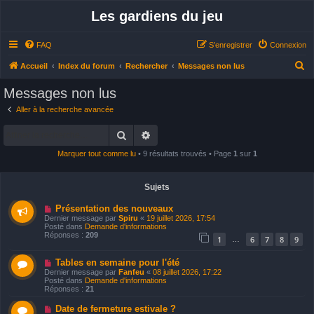
Les gardiens du jeu
FAQ
S’enregistrer
Connexion
R
Accueil
Index du forum
Rechercher
Messages non lus
e
Messages non lus
c
Aller à la recherche avancée
h
Rechercher
Recherche avancée
e
r
Marquer tout comme lu
• 9 résultats trouvés • Page
1
sur
1
c
h
Sujets
e
N
Présentation des nouveaux
o
r
Dernier message par
Spiru
«
19 juillet 2026, 17:54
u
Posté dans
Demande d'informations
v
Réponses :
209
1
6
7
8
9
…
e
a
u
N
Tables en semaine pour l'été
m
o
Dernier message par
Fanfeu
«
08 juillet 2026, 17:22
e
u
Posté dans
Demande d'informations
s
v
Réponses :
21
s
e
a
a
N
Date de fermeture estivale ?
g
u