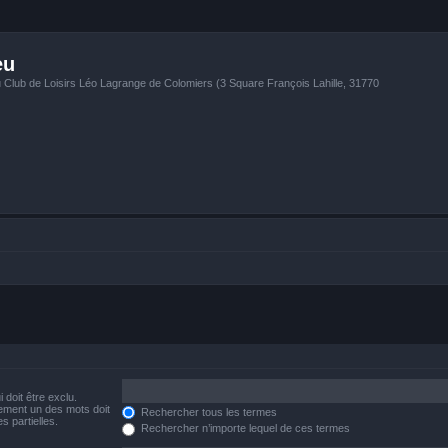
eu
u Club de Loisirs Léo Lagrange de Colomiers (3 Square François Lahille, 31770
 doit être exclu.
ement un des mots doit
Rechercher tous les termes
s partielles.
Rechercher n’importe lequel de ces termes