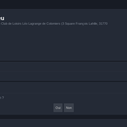
eu
u Club de Loisirs Léo Lagrange de Colomiers (3 Square François Lahille, 31770
m ?