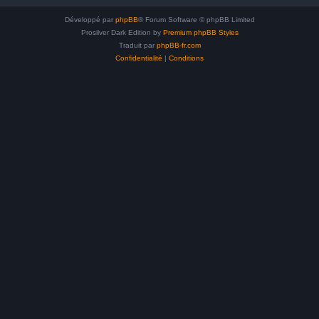
Développé par
phpBB
® Forum Software © phpBB Limited
Prosilver Dark Edition by
Premium phpBB Styles
Traduit par
phpBB-fr.com
Confidentialité
|
Conditions