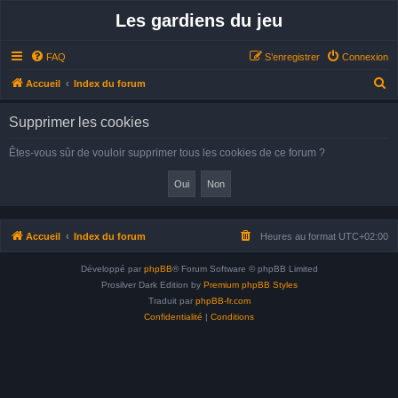
Les gardiens du jeu
FAQ
S’enregistrer
Connexion
R
Accueil
Index du forum
e
Supprimer les cookies
c
h
Êtes-vous sûr de vouloir supprimer tous les cookies de ce forum ?
e
r
c
h
Accueil
Index du forum
Heures au format
UTC+02:00
e
Développé par
phpBB
® Forum Software © phpBB Limited
r
Prosilver Dark Edition by
Premium phpBB Styles
Traduit par
phpBB-fr.com
Confidentialité
|
Conditions