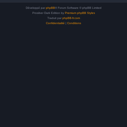
Développé par
phpBB
® Forum Software © phpBB Limited
Prosilver Dark Edition by
Premium phpBB Styles
Traduit par
phpBB-fr.com
Confidentialité
|
Conditions