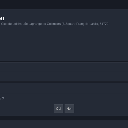
eu
u Club de Loisirs Léo Lagrange de Colomiers (3 Square François Lahille, 31770
m ?