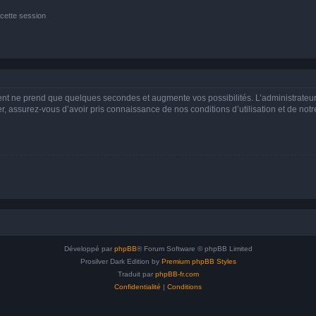
cette session
ment ne prend que quelques secondes et augmente vos possibilités. L’administrate
 assurez-vous d’avoir pris connaissance de nos conditions d’utilisation et de notre 
Développé par
phpBB
® Forum Software © phpBB Limited
Prosilver Dark Edition by
Premium phpBB Styles
Traduit par
phpBB-fr.com
Confidentialité
|
Conditions