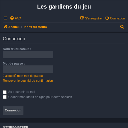
Les gardiens du jeu
FAQ
S’enregistrer
Connexion
R
Accueil
Index du forum
e
Connexion
c
h
Nom d’utilisateur :
e
r
Mot de passe :
c
h
J’ai oublié mon mot de passe
Renvoyer le courriel de confirmation
e
r
Se souvenir de moi
Cacher mon statut en ligne pour cette session
S’ENREGISTRER