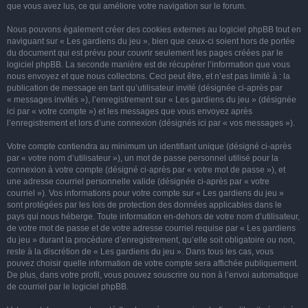
que vous avez lus, ce qui améliore votre navigation sur le forum.
Nous pouvons également créer des cookies externes au logiciel phpBB tout en
naviguant sur « Les gardiens du jeu », bien que ceux-ci soient hors de portée
du document qui est prévu pour couvrir seulement les pages créées par le
logiciel phpBB. La seconde manière est de récupérer l’information que vous
nous envoyez et que nous collectons. Ceci peut être, et n’est pas limité à : la
publication de message en tant qu’utilisateur invité (désignée ci-après par
« messages invités »), l’enregistrement sur « Les gardiens du jeu » (désignée
ici par « votre compte ») et les messages que vous envoyez après
l’enregistrement et lors d’une connexion (désignés ici par « vos messages »).
Votre compte contiendra au minimum un identifiant unique (désigné ci-après
par « votre nom d’utilisateur »), un mot de passe personnel utilisé pour la
connexion à votre compte (désigné ci-après par « votre mot de passe »), et
une adresse courriel personnelle valide (désignée ci-après par « votre
courriel »). Vos informations pour votre compte sur « Les gardiens du jeu »
sont protégées par les lois de protection des données applicables dans le
pays qui nous héberge. Toute information en-dehors de votre nom d’utilisateur,
de votre mot de passe et de votre adresse courriel requise par « Les gardiens
du jeu » durant la procédure d’enregistrement, qu’elle soit obligatoire ou non,
reste à la discrétion de « Les gardiens du jeu ». Dans tous les cas, vous
pouvez choisir quelle information de votre compte sera affichée publiquement.
De plus, dans votre profil, vous pouvez souscrire ou non à l’envoi automatique
de courriel par le logiciel phpBB.