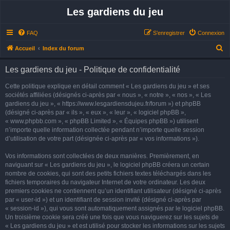
Les gardiens du jeu
FAQ
S’enregistrer
Connexion
R
Accueil
Index du forum
e
Les gardiens du jeu - Politique de confidentialité
c
h
Cette politique explique en détail comment « Les gardiens du jeu » et ses
sociétés affiliées (désignés ci-après par « nous », « notre », « nos », « Les
e
gardiens du jeu », « https://www.lesgardiensdujeu.fr/forum ») et phpBB
r
(désigné ci-après par « ils », « eux », « leur », « logiciel phpBB »,
« www.phpbb.com », « phpBB Limited », « Équipes phpBB ») utilisent
c
n’importe quelle information collectée pendant n’importe quelle session
h
d’utilisation de votre part (désignée ci-après par « vos informations »).
e
Vos informations sont collectées de deux manières. Premièrement, en
r
naviguant sur « Les gardiens du jeu », le logiciel phpBB créera un certain
nombre de cookies, qui sont des petits fichiers textes téléchargés dans les
fichiers temporaires du navigateur Internet de votre ordinateur. Les deux
premiers cookies ne contiennent qu’un identifiant utilisateur (désigné ci-après
par « user-id ») et un identifiant de session invité (désigné ci-après par
« session-id »), qui vous sont automatiquement assignés par le logiciel phpBB.
Un troisième cookie sera créé une fois que vous naviguerez sur les sujets de
« Les gardiens du jeu » et est utilisé pour stocker les informations sur les sujets