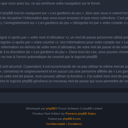
ets que vous avez lus, ce qui améliore votre navigation sur le forum.
 phpBB tout en naviguant sur « Les gardiens du jeu », bien que ceux-ci soient ho
de récupérer l’information que vous nous envoyez et que nous collectons. Ceci peut 
 »), l’enregistrement sur « Les gardiens du jeu » (désignée ici par « votre compte 
gné ci-après par « votre nom d’utilisateur »), un mot de passe personnel utilisé po
signée ci-après par « votre courriel »). Vos informations pour votre compte sur « Le
nformation en-dehors de votre nom d’utilisateur, de votre mot de passe et de votre
te à la discrétion de « Les gardiens du jeu ». Dans tous les cas, vous pouvez chois
 ou non à l’envoi automatique de courriel par le logiciel phpBB.
l soit sécurisé. Cependant, il est recommandé de ne pas utiliser le même mot de pas
 », conservez-le soigneusement et en aucun cas une personne affiliée de « Les gar
 votre mot de passe, vous pouvez utiliser la fonction « J’ai oublié mon mot de pa
, alors le logiciel phpBB générera un nouveau mot de passe qui vous permettra de v
Développé par
phpBB
® Forum Software © phpBB Limited
Prosilver Dark Edition by
Premium phpBB Styles
Traduit par
phpBB-fr.com
Confidentialité
|
Conditions