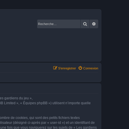
Rechercher
Recherche avancé
S’enregistrer
Connexion
Les gardiens du jeu »,
BB Limited », « Équipes phpBB ») utilisent n’importe quelle
mbre de cookies, qui sont des petits fichiers textes
isateur (désigné ci-après par « user-id ») et un identifiant de
 une fois que vous naviguerez sur les sujets de « Les gardiens