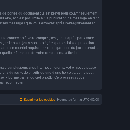
rs de portée du document qui est prévu pour couvrir seulement
être, et n’est pas limité à : la publication de message en tant
») et les messages que vous envoyez après l’enregistrement et
ur la connexion à votre compte (désigné ci-après par « votre
s gardiens du jeu » sont protégées par les lois de protection
 adresse courriel requise par « Les gardiens du jeu » durant la
ir quelle information de votre compte sera affichée
se sur plusieurs sites Internet différents. Votre mot de passe
diens du jeu », de phpBB ou une d’une tierce partie ne peut
sse » fournie par le logiciel phpBB. Ce processus vous
ous reconnecter.
Supprimer les cookies
Heures au format
UTC+02:00