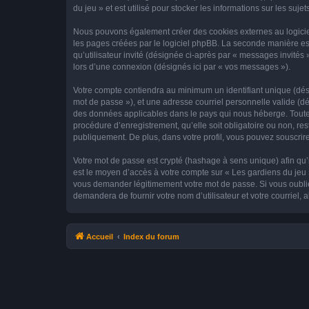
du jeu » et est utilisé pour stocker les informations sur les suj
Nous pouvons également créer des cookies externes au logiciel
les pages créées par le logiciel phpBB. La seconde manière est 
qu’utilisateur invité (désignée ci-après par « messages invités
lors d’une connexion (désignés ici par « vos messages »).
Votre compte contiendra au minimum un identifiant unique (dési
mot de passe »), et une adresse courriel personnelle valide (dé
des données applicables dans le pays qui nous héberge. Toute i
procédure d’enregistrement, qu’elle soit obligatoire ou non, res
publiquement. De plus, dans votre profil, vous pouvez souscrire
Votre mot de passe est crypté (hashage à sens unique) afin qu’i
est le moyen d’accès à votre compte sur « Les gardiens du jeu
vous demander légitimement votre mot de passe. Si vous oubliez
demandera de fournir votre nom d’utilisateur et votre courriel
Accueil
Index du forum