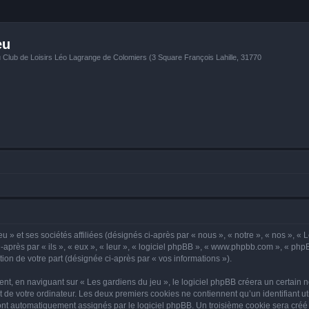
eu
u Club de Loisirs Léo Lagrange de Colomiers (3 Square François Lahille, 31770
 » et ses sociétés affiliées (désignés ci-après par « nous », « notre », « nos », « 
-après par « ils », « eux », « leur », « logiciel phpBB », « www.phpbb.com », « php
tion de votre part (désignée ci-après par « vos informations »).
, en naviguant sur « Les gardiens du jeu », le logiciel phpBB créera un certain no
 de votre ordinateur. Les deux premiers cookies ne contiennent qu’un identifiant util
 sont automatiquement assignés par le logiciel phpBB. Un troisième cookie sera créé