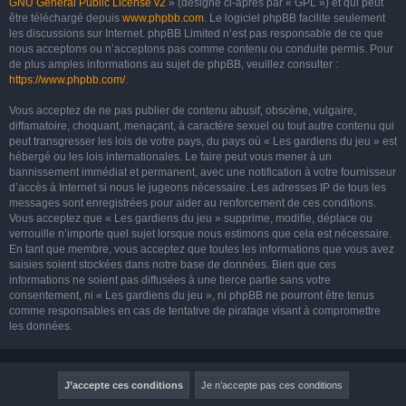
GNU General Public License v2
» (désigné ci-après par « GPL ») et qui peut
être téléchargé depuis
www.phpbb.com
. Le logiciel phpBB facilite seulement
les discussions sur Internet. phpBB Limited n’est pas responsable de ce que
nous acceptons ou n’acceptons pas comme contenu ou conduite permis. Pour
de plus amples informations au sujet de phpBB, veuillez consulter :
https://www.phpbb.com/
.
Vous acceptez de ne pas publier de contenu abusif, obscène, vulgaire,
diffamatoire, choquant, menaçant, à caractère sexuel ou tout autre contenu qui
peut transgresser les lois de votre pays, du pays où « Les gardiens du jeu » est
hébergé ou les lois internationales. Le faire peut vous mener à un
bannissement immédiat et permanent, avec une notification à votre fournisseur
d’accès à Internet si nous le jugeons nécessaire. Les adresses IP de tous les
messages sont enregistrées pour aider au renforcement de ces conditions.
Vous acceptez que « Les gardiens du jeu » supprime, modifie, déplace ou
verrouille n’importe quel sujet lorsque nous estimons que cela est nécessaire.
En tant que membre, vous acceptez que toutes les informations que vous avez
saisies soient stockées dans notre base de données. Bien que ces
informations ne soient pas diffusées à une tierce partie sans votre
consentement, ni « Les gardiens du jeu », ni phpBB ne pourront être tenus
comme responsables en cas de tentative de piratage visant à compromettre
les données.