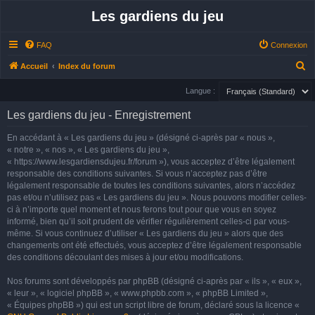
Les gardiens du jeu
FAQ
Connexion
R
Accueil
Index du forum
e
Langue :
c
Les gardiens du jeu - Enregistrement
h
e
En accédant à « Les gardiens du jeu » (désigné ci-après par « nous »,
« notre », « nos », « Les gardiens du jeu »,
r
« https://www.lesgardiensdujeu.fr/forum »), vous acceptez d’être légalement
c
responsable des conditions suivantes. Si vous n’acceptez pas d’être
h
légalement responsable de toutes les conditions suivantes, alors n’accédez
pas et/ou n’utilisez pas « Les gardiens du jeu ». Nous pouvons modifier celles-
e
ci à n’importe quel moment et nous ferons tout pour que vous en soyez
r
informé, bien qu’il soit prudent de vérifier régulièrement celles-ci par vous-
même. Si vous continuez d’utiliser « Les gardiens du jeu » alors que des
changements ont été effectués, vous acceptez d’être légalement responsable
des conditions découlant des mises à jour et/ou modifications.
Nos forums sont développés par phpBB (désigné ci-après par « ils », « eux »,
« leur », « logiciel phpBB », « www.phpbb.com », « phpBB Limited »,
« Équipes phpBB ») qui est un script libre de forum, déclaré sous la licence «