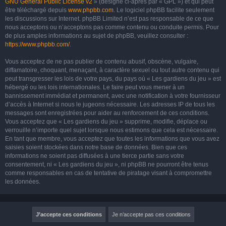
GNU General Public License v2
» (désigné ci-après par « GPL ») et qui peut
être téléchargé depuis
www.phpbb.com
. Le logiciel phpBB facilite seulement
les discussions sur Internet. phpBB Limited n’est pas responsable de ce que
nous acceptons ou n’acceptons pas comme contenu ou conduite permis. Pour
de plus amples informations au sujet de phpBB, veuillez consulter :
https://www.phpbb.com/
.
Vous acceptez de ne pas publier de contenu abusif, obscène, vulgaire,
diffamatoire, choquant, menaçant, à caractère sexuel ou tout autre contenu qui
peut transgresser les lois de votre pays, du pays où « Les gardiens du jeu » est
hébergé ou les lois internationales. Le faire peut vous mener à un
bannissement immédiat et permanent, avec une notification à votre fournisseur
d’accès à Internet si nous le jugeons nécessaire. Les adresses IP de tous les
messages sont enregistrées pour aider au renforcement de ces conditions.
Vous acceptez que « Les gardiens du jeu » supprime, modifie, déplace ou
verrouille n’importe quel sujet lorsque nous estimons que cela est nécessaire.
En tant que membre, vous acceptez que toutes les informations que vous avez
saisies soient stockées dans notre base de données. Bien que ces
informations ne soient pas diffusées à une tierce partie sans votre
consentement, ni « Les gardiens du jeu », ni phpBB ne pourront être tenus
comme responsables en cas de tentative de piratage visant à compromettre
les données.