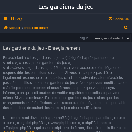
Les gardiens du jeu
FAQ
Connexion
R
Accueil
Index du forum
e
Langue :
c
Les gardiens du jeu - Enregistrement
h
e
En accédant à « Les gardiens du jeu » (désigné ci-après par « nous »,
« notre », « nos », « Les gardiens du jeu »,
r
« https://www.lesgardiensdujeu.fr/forum »), vous acceptez d’être légalement
c
responsable des conditions suivantes. Si vous n’acceptez pas d’être
h
légalement responsable de toutes les conditions suivantes, alors n’accédez
pas et/ou n’utilisez pas « Les gardiens du jeu ». Nous pouvons modifier celles-
e
ci à n’importe quel moment et nous ferons tout pour que vous en soyez
r
informé, bien qu’il soit prudent de vérifier régulièrement celles-ci par vous-
même. Si vous continuez d’utiliser « Les gardiens du jeu » alors que des
changements ont été effectués, vous acceptez d’être légalement responsable
des conditions découlant des mises à jour et/ou modifications.
Nos forums sont développés par phpBB (désigné ci-après par « ils », « eux »,
« leur », « logiciel phpBB », « www.phpbb.com », « phpBB Limited »,
« Équipes phpBB ») qui est un script libre de forum, déclaré sous la licence «