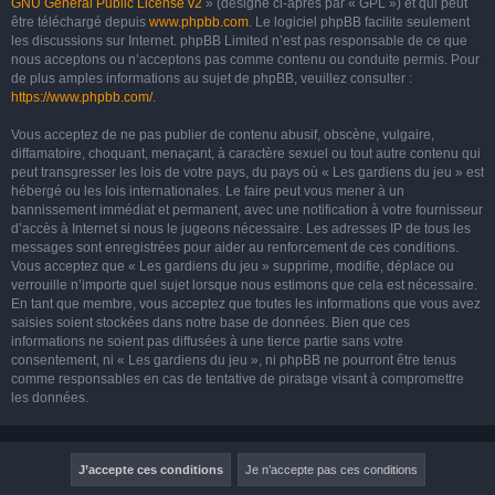
GNU General Public License v2
» (désigné ci-après par « GPL ») et qui peut
être téléchargé depuis
www.phpbb.com
. Le logiciel phpBB facilite seulement
les discussions sur Internet. phpBB Limited n’est pas responsable de ce que
nous acceptons ou n’acceptons pas comme contenu ou conduite permis. Pour
de plus amples informations au sujet de phpBB, veuillez consulter :
https://www.phpbb.com/
.
Vous acceptez de ne pas publier de contenu abusif, obscène, vulgaire,
diffamatoire, choquant, menaçant, à caractère sexuel ou tout autre contenu qui
peut transgresser les lois de votre pays, du pays où « Les gardiens du jeu » est
hébergé ou les lois internationales. Le faire peut vous mener à un
bannissement immédiat et permanent, avec une notification à votre fournisseur
d’accès à Internet si nous le jugeons nécessaire. Les adresses IP de tous les
messages sont enregistrées pour aider au renforcement de ces conditions.
Vous acceptez que « Les gardiens du jeu » supprime, modifie, déplace ou
verrouille n’importe quel sujet lorsque nous estimons que cela est nécessaire.
En tant que membre, vous acceptez que toutes les informations que vous avez
saisies soient stockées dans notre base de données. Bien que ces
informations ne soient pas diffusées à une tierce partie sans votre
consentement, ni « Les gardiens du jeu », ni phpBB ne pourront être tenus
comme responsables en cas de tentative de piratage visant à compromettre
les données.