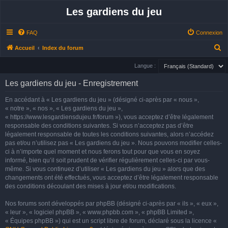
Les gardiens du jeu
FAQ
Connexion
R
Accueil
Index du forum
e
Langue :
c
Les gardiens du jeu - Enregistrement
h
e
En accédant à « Les gardiens du jeu » (désigné ci-après par « nous »,
« notre », « nos », « Les gardiens du jeu »,
r
« https://www.lesgardiensdujeu.fr/forum »), vous acceptez d’être légalement
c
responsable des conditions suivantes. Si vous n’acceptez pas d’être
h
légalement responsable de toutes les conditions suivantes, alors n’accédez
pas et/ou n’utilisez pas « Les gardiens du jeu ». Nous pouvons modifier celles-
e
ci à n’importe quel moment et nous ferons tout pour que vous en soyez
r
informé, bien qu’il soit prudent de vérifier régulièrement celles-ci par vous-
même. Si vous continuez d’utiliser « Les gardiens du jeu » alors que des
changements ont été effectués, vous acceptez d’être légalement responsable
des conditions découlant des mises à jour et/ou modifications.
Nos forums sont développés par phpBB (désigné ci-après par « ils », « eux »,
« leur », « logiciel phpBB », « www.phpbb.com », « phpBB Limited »,
« Équipes phpBB ») qui est un script libre de forum, déclaré sous la licence «