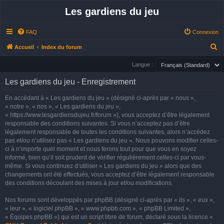
Les gardiens du jeu
FAQ
Connexion
R
Accueil
Index du forum
e
Langue :
c
Les gardiens du jeu - Enregistrement
h
e
En accédant à « Les gardiens du jeu » (désigné ci-après par « nous »,
« notre », « nos », « Les gardiens du jeu »,
r
« https://www.lesgardiensdujeu.fr/forum »), vous acceptez d’être légalement
c
responsable des conditions suivantes. Si vous n’acceptez pas d’être
h
légalement responsable de toutes les conditions suivantes, alors n’accédez
pas et/ou n’utilisez pas « Les gardiens du jeu ». Nous pouvons modifier celles-
e
ci à n’importe quel moment et nous ferons tout pour que vous en soyez
r
informé, bien qu’il soit prudent de vérifier régulièrement celles-ci par vous-
même. Si vous continuez d’utiliser « Les gardiens du jeu » alors que des
changements ont été effectués, vous acceptez d’être légalement responsable
des conditions découlant des mises à jour et/ou modifications.
Nos forums sont développés par phpBB (désigné ci-après par « ils », « eux »,
« leur », « logiciel phpBB », « www.phpbb.com », « phpBB Limited »,
« Équipes phpBB ») qui est un script libre de forum, déclaré sous la licence «