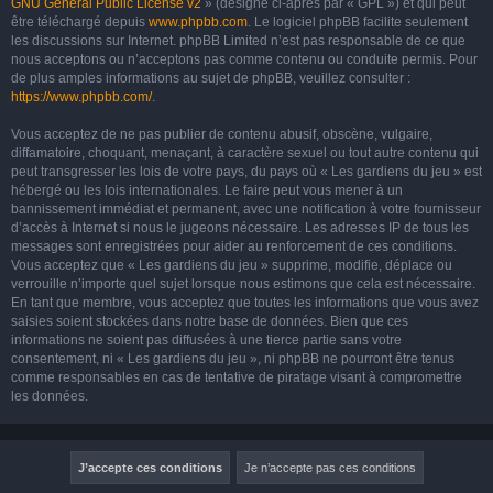
GNU General Public License v2
» (désigné ci-après par « GPL ») et qui peut
être téléchargé depuis
www.phpbb.com
. Le logiciel phpBB facilite seulement
les discussions sur Internet. phpBB Limited n’est pas responsable de ce que
nous acceptons ou n’acceptons pas comme contenu ou conduite permis. Pour
de plus amples informations au sujet de phpBB, veuillez consulter :
https://www.phpbb.com/
.
Vous acceptez de ne pas publier de contenu abusif, obscène, vulgaire,
diffamatoire, choquant, menaçant, à caractère sexuel ou tout autre contenu qui
peut transgresser les lois de votre pays, du pays où « Les gardiens du jeu » est
hébergé ou les lois internationales. Le faire peut vous mener à un
bannissement immédiat et permanent, avec une notification à votre fournisseur
d’accès à Internet si nous le jugeons nécessaire. Les adresses IP de tous les
messages sont enregistrées pour aider au renforcement de ces conditions.
Vous acceptez que « Les gardiens du jeu » supprime, modifie, déplace ou
verrouille n’importe quel sujet lorsque nous estimons que cela est nécessaire.
En tant que membre, vous acceptez que toutes les informations que vous avez
saisies soient stockées dans notre base de données. Bien que ces
informations ne soient pas diffusées à une tierce partie sans votre
consentement, ni « Les gardiens du jeu », ni phpBB ne pourront être tenus
comme responsables en cas de tentative de piratage visant à compromettre
les données.