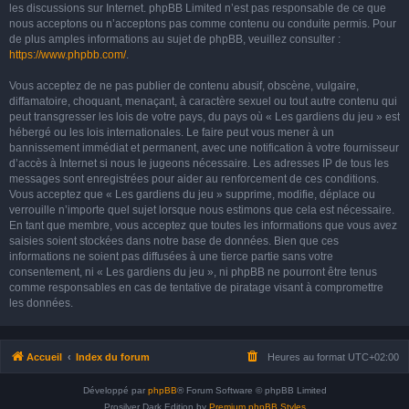
les discussions sur Internet. phpBB Limited n’est pas responsable de ce que
nous acceptons ou n’acceptons pas comme contenu ou conduite permis. Pour
de plus amples informations au sujet de phpBB, veuillez consulter :
https://www.phpbb.com/
.
Vous acceptez de ne pas publier de contenu abusif, obscène, vulgaire,
diffamatoire, choquant, menaçant, à caractère sexuel ou tout autre contenu qui
peut transgresser les lois de votre pays, du pays où « Les gardiens du jeu » est
hébergé ou les lois internationales. Le faire peut vous mener à un
bannissement immédiat et permanent, avec une notification à votre fournisseur
d’accès à Internet si nous le jugeons nécessaire. Les adresses IP de tous les
messages sont enregistrées pour aider au renforcement de ces conditions.
Vous acceptez que « Les gardiens du jeu » supprime, modifie, déplace ou
verrouille n’importe quel sujet lorsque nous estimons que cela est nécessaire.
En tant que membre, vous acceptez que toutes les informations que vous avez
saisies soient stockées dans notre base de données. Bien que ces
informations ne soient pas diffusées à une tierce partie sans votre
consentement, ni « Les gardiens du jeu », ni phpBB ne pourront être tenus
comme responsables en cas de tentative de piratage visant à compromettre
les données.
Accueil
Index du forum
Heures au format
UTC+02:00
Développé par
phpBB
® Forum Software © phpBB Limited
Prosilver Dark Edition by
Premium phpBB Styles