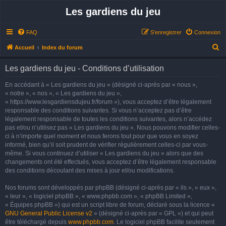
Les gardiens du jeu
FAQ
S’enregistrer
Connexion
R
Accueil
Index du forum
e
Les gardiens du jeu - Conditions d’utilisation
c
h
En accédant à « Les gardiens du jeu » (désigné ci-après par « nous »,
« notre », « nos », « Les gardiens du jeu »,
e
« https://www.lesgardiensdujeu.fr/forum »), vous acceptez d’être légalement
r
responsable des conditions suivantes. Si vous n’acceptez pas d’être
légalement responsable de toutes les conditions suivantes, alors n’accédez
c
pas et/ou n’utilisez pas « Les gardiens du jeu ». Nous pouvons modifier celles-
h
ci à n’importe quel moment et nous ferons tout pour que vous en soyez
e
informé, bien qu’il soit prudent de vérifier régulièrement celles-ci par vous-
même. Si vous continuez d’utiliser « Les gardiens du jeu » alors que des
r
changements ont été effectués, vous acceptez d’être légalement responsable
des conditions découlant des mises à jour et/ou modifications.
Nos forums sont développés par phpBB (désigné ci-après par « ils », « eux »,
« leur », « logiciel phpBB », « www.phpbb.com », « phpBB Limited »,
« Équipes phpBB ») qui est un script libre de forum, déclaré sous la licence «
GNU General Public License v2
» (désigné ci-après par « GPL ») et qui peut
être téléchargé depuis
www.phpbb.com
. Le logiciel phpBB facilite seulement