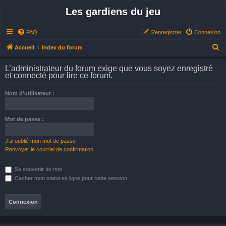
Les gardiens du jeu
FAQ
S’enregistrer
Connexion
R
Accueil
Index du forum
e
L’administrateur du forum exige que vous soyez enregistré
c
et connecté pour lire ce forum.
h
Nom d’utilisateur :
e
r
Mot de passe :
c
h
J’ai oublié mon mot de passe
e
Renvoyer le courriel de confirmation
r
Se souvenir de moi
Cacher mon statut en ligne pour cette session