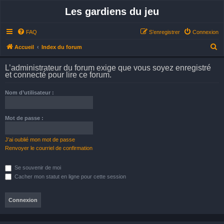
Les gardiens du jeu
FAQ
S’enregistrer
Connexion
R
Accueil
Index du forum
e
L’administrateur du forum exige que vous soyez enregistré
c
et connecté pour lire ce forum.
h
Nom d’utilisateur :
e
r
Mot de passe :
c
h
J’ai oublié mon mot de passe
e
Renvoyer le courriel de confirmation
r
Se souvenir de moi
Cacher mon statut en ligne pour cette session