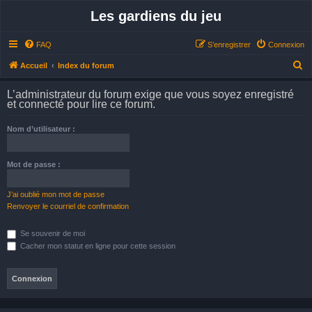
Les gardiens du jeu
FAQ
S’enregistrer
Connexion
R
Accueil
Index du forum
e
L’administrateur du forum exige que vous soyez enregistré
c
et connecté pour lire ce forum.
h
Nom d’utilisateur :
e
r
Mot de passe :
c
h
J’ai oublié mon mot de passe
e
Renvoyer le courriel de confirmation
r
Se souvenir de moi
Cacher mon statut en ligne pour cette session