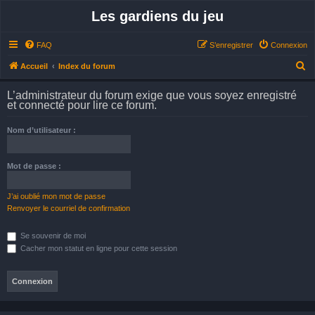
Les gardiens du jeu
FAQ
S’enregistrer
Connexion
R
Accueil
Index du forum
e
L’administrateur du forum exige que vous soyez enregistré
c
et connecté pour lire ce forum.
h
Nom d’utilisateur :
e
r
Mot de passe :
c
h
J’ai oublié mon mot de passe
e
Renvoyer le courriel de confirmation
r
Se souvenir de moi
Cacher mon statut en ligne pour cette session