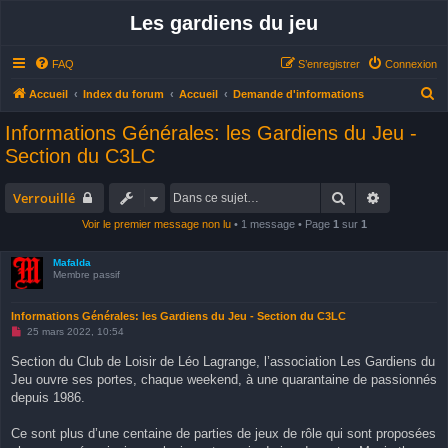
Les gardiens du jeu
FAQ
S’enregistrer
Connexion
R
Accueil
Index du forum
Accueil
Demande d'informations
e
Informations Générales: les Gardiens du Jeu -
c
Section du C3LC
h
e
Rechercher
Recherche
Verrouillé
r
Voir le premier message non lu
• 1 message • Page
1
sur
1
c
h
Mafalda
Membre passif
e
r
Informations Générales: les Gardiens du Jeu - Section du C3LC
M
25 mars 2022, 10:54
e
s
Section du Club de Loisir de Léo Lagrange, l’association Les Gardiens du
s
Jeu ouvre ses portes, chaque weekend, à une quarantaine de passionnés
a
g
depuis 1986.
e
n
o
Ce sont plus d’une centaine de parties de jeux de rôle qui sont proposées
n