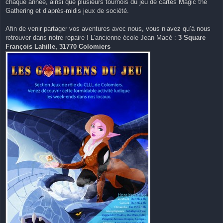
chaque année, ainsi que plusieurs tournois du jeu de cartes Magic the
l
u
Gathering et d’après-midis jeux de société.
Afin de venir partager vos aventures avec nous, vous n’avez qu’à nous
retrouver dans notre repaire ! L’ancienne école Jean Macé :
3 Square
François Lahille, 31770 Colomiers