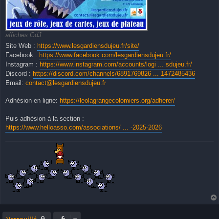
affiches GdJ
Site Web :
https://www.lesgardiensdujeu.fr/site/
Facebook :
https://www.facebook.com/lesgardiensdujeu.fr/
Instagram :
https://www.instagram.com/accounts/logi ... sdujeu.fr/
Discord :
https://discord.com/channels/6891769826 ... 1472485436
Email:
contact@lesgardiensdujeu.fr
Adhésion en ligne:
https://leolagrangecolomiers.org/adherer/
Puis adhésion à la section :
https://www.helloasso.com/associations/ ... -2025-2026
Verrouillé