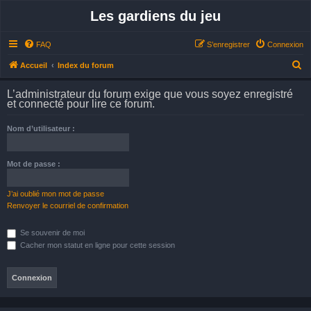
Les gardiens du jeu
FAQ
S’enregistrer
Connexion
R
Accueil
Index du forum
e
L’administrateur du forum exige que vous soyez enregistré
c
et connecté pour lire ce forum.
h
Nom d’utilisateur :
e
r
Mot de passe :
c
h
J’ai oublié mon mot de passe
e
Renvoyer le courriel de confirmation
r
Se souvenir de moi
Cacher mon statut en ligne pour cette session