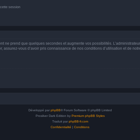
cette session
ment ne prend que quelques secondes et augmente vos possibilités. L’administrate
 assurez-vous d’avoir pris connaissance de nos conditions d’utilisation et de notre 
Développé par
phpBB
® Forum Software © phpBB Limited
Prosilver Dark Edition by
Premium phpBB Styles
Traduit par
phpBB-fr.com
Confidentialité
|
Conditions