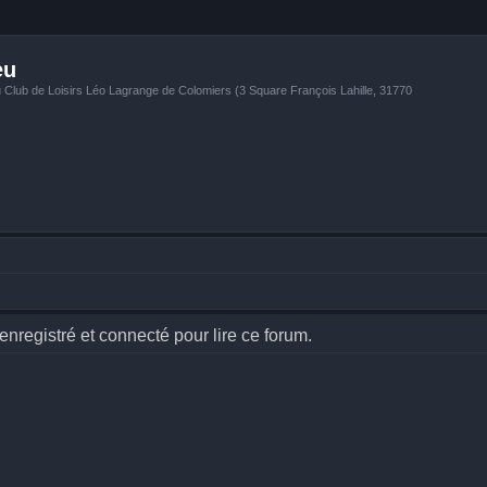
eu
u Club de Loisirs Léo Lagrange de Colomiers (3 Square François Lahille, 31770
nregistré et connecté pour lire ce forum.