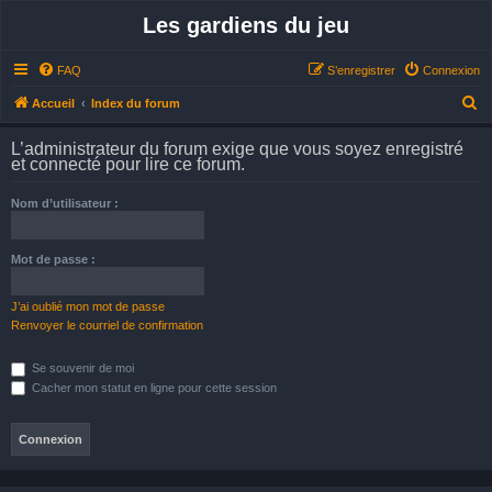
Les gardiens du jeu
FAQ
S’enregistrer
Connexion
R
Accueil
Index du forum
e
L’administrateur du forum exige que vous soyez enregistré
c
et connecté pour lire ce forum.
h
Nom d’utilisateur :
e
r
Mot de passe :
c
h
J’ai oublié mon mot de passe
e
Renvoyer le courriel de confirmation
r
Se souvenir de moi
Cacher mon statut en ligne pour cette session