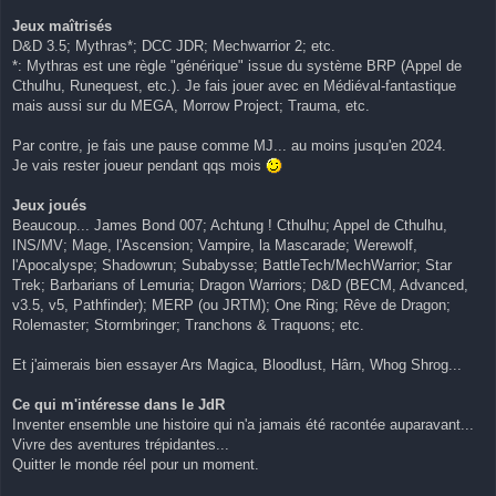
Jeux maîtrisés
D&D 3.5; Mythras*; DCC JDR; Mechwarrior 2; etc.
*: Mythras est une règle "générique" issue du système BRP (Appel de
Cthulhu, Runequest, etc.). Je fais jouer avec en Médiéval-fantastique
mais aussi sur du MEGA, Morrow Project; Trauma, etc.
Par contre, je fais une pause comme MJ... au moins jusqu'en 2024.
Je vais rester joueur pendant qqs mois
Jeux joués
Beaucoup... James Bond 007; Achtung ! Cthulhu; Appel de Cthulhu,
INS/MV; Mage, l'Ascension; Vampire, la Mascarade; Werewolf,
l'Apocalyspe; Shadowrun; Subabysse; BattleTech/MechWarrior; Star
Trek; Barbarians of Lemuria; Dragon Warriors; D&D (BECM, Advanced,
v3.5, v5, Pathfinder); MERP (ou JRTM); One Ring; Rêve de Dragon;
Rolemaster; Stormbringer; Tranchons & Traquons; etc.
Et j'aimerais bien essayer Ars Magica, Bloodlust, Hârn, Whog Shrog...
Ce qui m'intéresse dans le JdR
Inventer ensemble une histoire qui n'a jamais été racontée auparavant...
Vivre des aventures trépidantes...
Quitter le monde réel pour un moment.