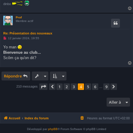
dinbo
Prof
Membre actif
Re: Présentation des nouveaux
M
12 janvier 2024, 19:55
e
s
Yo man
s
Bienvenue au club...
a
g
Scôm ça qu'on dit?
e
n
o
n
l
Répondre
u
Page
4
sur
9
1
2
3
4
5
6
9
Précédente
Suivant
210 messages
…
Aller à
Accueil
Index du forum
Heures au format
UTC+02:00
Développé par
phpBB
® Forum Software © phpBB Limited