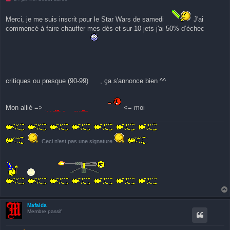
e
s
s
Merci, je me suis inscrit pour le Star Wars de samedi
J'ai
a
commencé à faire chauffer mes dès et sur 10 jets j'ai 50% d’échec
g
e
n
o
n
l
u
critiques ou presque (90-99)
, ça s'annonce bien ^^
Mon allié =>
<= moi
Ceci n'est pas une signature
Mafalda
Membre passif