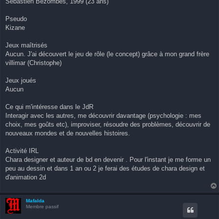
Sébastien Bezombes, 1999 (23 ans)
a
g
e
Pseudo
n
o
Kizane
n
l
u
Jeux maîtrisés
Aucun. J'ai découvert le jeu de rôle (le concept) grâce à mon grand frère
villimar (Christophe)
Jeux joués
Aucun
Ce qui m'intéresse dans le JdR
Interagir avec les autres, me découvrir davantage (psychologie : mes
choix, mes goûts etc), improviser, résoudre des problèmes, découvrir de
nouveaux mondes et de nouvelles histoires.
Activité IRL
Chara designer et auteur de bd en devenir . Pour l'instant je me forme un
peu au dessin et dans 1 an ou 2 je ferai des études de chara design et
d'animation 2d
Mafalda
Membre passif