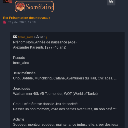
Re: Présentation des nouveaux
M
02 juillet 2023, 17:10
e
s
s
a
frere_alex
a écrit :
↑
g
Prénom Nom, Année de naissance (Age)
e
n
Alexandre Karsenti, 1977 (46 ans)
o
n
l
Pseudo
u
frere_alex
Jeux maîtrisés
Uno, Dobble, Munchking, Catane, Aventuriers du Rail, Cyclades, ...
Jeux joués
Warhammer 40k V5 Tournoi dur, WOT (World of Tanks)
Ce qui m'intéresse dans le Jeu de société
Passer un bon moment, vivre des petites aventures, un bon café ^^
Activité
Soudeur, monteur soudeur, maintenance industrielle, créer des jeux