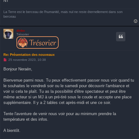
NT
La Terre est le berceau de l'humanité, mais nul ne reste éternellement dans son
berceau
dinbo
Trésorier
Re: Présentation des nouveaux
M
25 novembre 2023, 10:38
e
s
Bonjour Neraën,
s
a
g
Bienvenue parmi nous. Tu peux effectivement passer nous voir quand tu
e
le souhaites le vendredi soir ou le samedi pour découvrir l'ambiance et
n
o
voir si cela te plaît. Tu as la possibilité d'être spectateur et peut être
n
même acteur si un MJ à un pré-tiré sous le coude et accepte une place
l
u
supplémentaire. Il y a 2 tables cet après-midi et une ce soir.
Tente l'aventure de venir nous voir pour au minimum prendre la
température et des infos.
A bientôt.