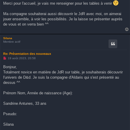
s
Merci pour l'accueil, je vais me renseigner pour les tables à venir
s
a
g
Ma compagne souhaiterai aussi découvrir le JdR avec moi, on aimerai
e
n
jouer ensemble, à voir les possibilités. Je la laisse se présenter auprès
o
de vous et on verra bien ^^
n
l
u
Silana
Membre actif
Re: Présentation des nouveaux
M
19 août 2023, 20:58
e
s
Bonjour,
s
Totalment novice en matière de JdR sur table, je souhaiterais découvrir
a
g
l'univers de D&d. Je suis la compagne d'Aldaris qui s'est présenté au
e
dessus ^^
n
o
n
Prénom Nom, Année de naissance (Age):
l
u
Sandrine Antunes, 33 ans
Pseudo:
Silana