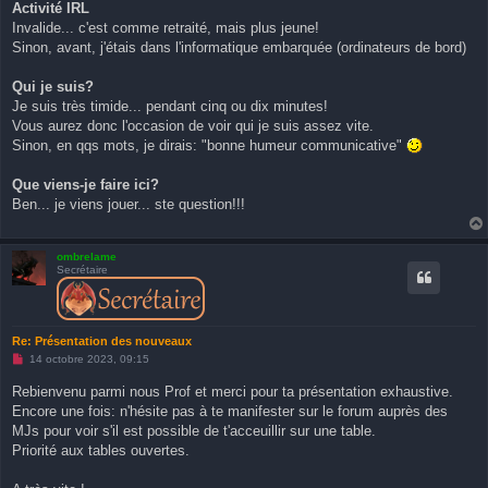
Activité IRL
Invalide... c'est comme retraité, mais plus jeune!
Sinon, avant, j'étais dans l'informatique embarquée (ordinateurs de bord)
Qui je suis?
Je suis très timide... pendant cinq ou dix minutes!
Vous aurez donc l'occasion de voir qui je suis assez vite.
Sinon, en qqs mots, je dirais: "bonne humeur communicative"
Que viens-je faire ici?
Ben... je viens jouer... ste question!!!
ombrelame
Secrétaire
Re: Présentation des nouveaux
M
14 octobre 2023, 09:15
e
s
Rebienvenu parmi nous Prof et merci pour ta présentation exhaustive.
s
Encore une fois: n'hésite pas à te manifester sur le forum auprès des
a
g
MJs pour voir s'il est possible de t'acceuillir sur une table.
e
Priorité aux tables ouvertes.
n
o
n