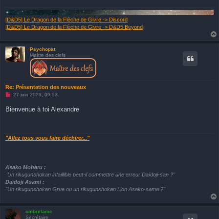
e
n
o
[D&D5] Le Dragon de la Flèche de Givre -> Discord
n
[D&D5] Le Dragon de la Flèche de Givre -> D&D5 Beyond
l
u
Psychopat
Maître des clefs
Re: Présentation des nouveaux
M
27 juin 2023, 09:53
e
s
Bienvenue à toi Alexandre
s
a
g
e
n
"Allez tous vous faire déchirer..."
o
n
l
u
Asako Moharu :
"Un rikugunshokan infaillible peut-il commettre une erreur Daïdoji-san ?"
Daïdoji Asami :
"Un rikugunshokan Grue ou un rikugunshokan Lion Asako-sama ?"
ombrelame
Secrétaire