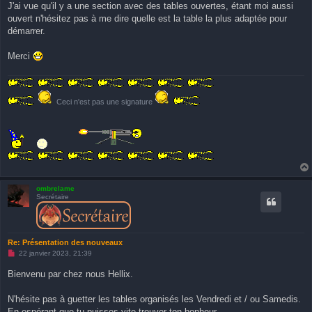
J'ai vue qu'il y a une section avec des tables ouvertes, étant moi aussi
ouvert n'hésitez pas à me dire quelle est la table la plus adaptée pour
démarrer.
Merci
Ceci n'est pas une signature
ombrelame
Secrétaire
Re: Présentation des nouveaux
M
22 janvier 2023, 21:39
e
s
Bienvenu par chez nous Hellix.
s
a
g
N'hésite pas à guetter les tables organisés les Vendredi et / ou Samedis.
e
En espérant que tu puisses vite trouver ton bonheur.
n