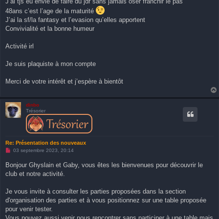
J’ai tjs eu envie de faire du jdr sans jamais oser franchir le pas
48ans c’est l’age de la maturité
J’ai la sf/la fantasy et l’evasion qu’elles apportent
Convivialité et la bonne humeur
Activité irl
Je suis plaquiste à mon compte
Merci de votre intérêt et j’espère à bientôt
dinbo
Trésorier
Re: Présentation des nouveaux
M
03 septembre 2023, 20:14
e
s
Bonjour Ghyslain et Gaby, vous êtes les bienvenues pour découvrir le
s
club et notre activité.
a
g
e
Je vous invite à consulter les parties proposées dans la section
n
o
d'organisation des parties et à vous positionnez sur une table proposée
n
pour venir tester.
l
u
Vous pouvez aussi venir nous rencontrer sans participer à une table mais