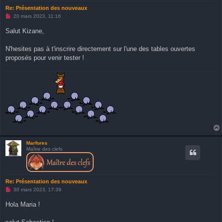
Re: Présentation des nouveaux
M
20 mars 2023, 11:16
e
s
Salut Kizane,
s
a
g
N'hesites pas à t'inscrire directement sur l'une des tables ouvertes
e
proposés pour venir tester !
n
o
n
l
u
Marfores
Maître des clefs
Re: Présentation des nouveaux
M
30 mars 2023, 17:39
e
s
Hola Maria !
s
a
g