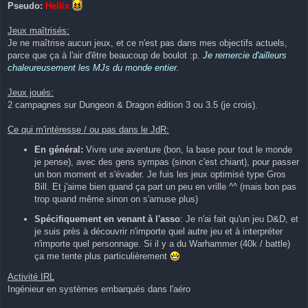
Pseudo:
l
Hellix
u
Jeux maîtrisés:
Je ne maîtrise aucun jeux, et ce n'est pas dans mes objectifs actuels,
parce que ça à l'air d'être beaucoup de boulot :p.
Je remercie d'ailleurs
chaleureusement les MJs du monde entier.
Jeux joués:
2 campagnes sur Dungeon & Dragon édition 3 ou 3.5 (je crois).
Ce qui m'intéresse / ou pas dans le JdR:
En général:
Vivre une aventure (bon, la base pour tout le monde
je pense), avec des gens sympas (sinon c'est chiant), pour passer
un bon moment et s'évader. Je fuis les jeux optimisé type Gros
Bill. Et j'aime bien quand ça part un peu en vrille ^^ (mais bon pas
trop quand même sinon on s'amuse plus)
Spécifiquement en venant à l'asso
: Je n'ai fait qu'un jeu D&D, et
je suis près à découvrir n'importe quel autre jeu et à interpréter
n'importe quel personnage. Si il y a du Warhammer (40k / battle)
ça me tente plus particulièrement
Activité IRL
Ingénieur en systèmes embarqués dans l'aéro