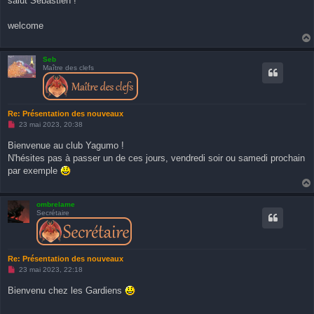
salut Sebastien !
e
n
o
welcome
n
l
u
Seb
Maître des clefs
Re: Présentation des nouveaux
M
23 mai 2023, 20:38
e
s
Bienvenue au club Yagumo !
s
N'hésites pas à passer un de ces jours, vendredi soir ou samedi prochain
a
g
par exemple
e
n
o
n
ombrelame
l
Secrétaire
u
Re: Présentation des nouveaux
M
23 mai 2023, 22:18
e
s
Bienvenu chez les Gardiens
s
a
g