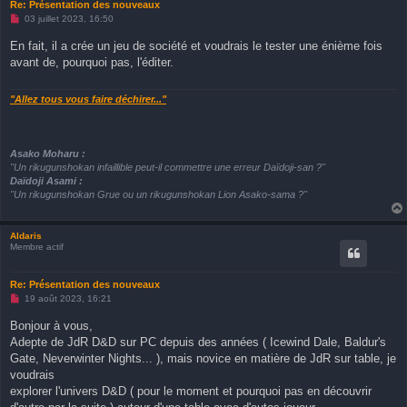
Re: Présentation des nouveaux
M
03 juillet 2023, 16:50
e
s
En fait, il a crée un jeu de société et voudrais le tester une énième fois
s
avant de, pourquoi pas, l'éditer.
a
g
e
n
"Allez tous vous faire déchirer..."
o
n
l
u
Asako Moharu :
"Un rikugunshokan infaillible peut-il commettre une erreur Daïdoji-san ?"
Daïdoji Asami :
"Un rikugunshokan Grue ou un rikugunshokan Lion Asako-sama ?"
Aldaris
Membre actif
Re: Présentation des nouveaux
M
19 août 2023, 16:21
e
s
Bonjour à vous,
s
Adepte de JdR D&D sur PC depuis des années ( Icewind Dale, Baldur's
a
g
Gate, Neverwinter Nights... ), mais novice en matière de JdR sur table, je
e
voudrais
n
o
explorer l'univers D&D ( pour le moment et pourquoi pas en découvrir
n
l