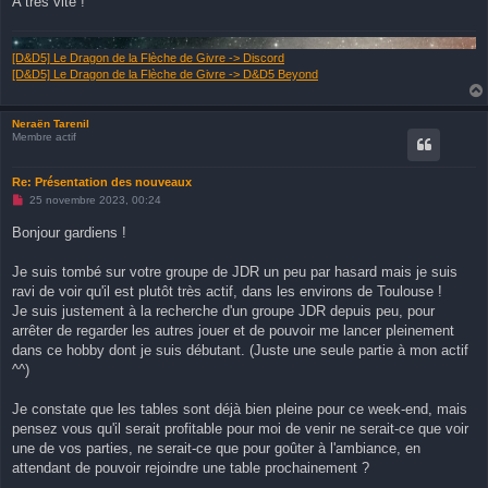
A très vite !
l
u
[D&D5] Le Dragon de la Flèche de Givre -> Discord
[D&D5] Le Dragon de la Flèche de Givre -> D&D5 Beyond
Neraën Tarenil
Membre actif
Re: Présentation des nouveaux
M
25 novembre 2023, 00:24
e
s
Bonjour gardiens !
s
a
g
Je suis tombé sur votre groupe de JDR un peu par hasard mais je suis
e
ravi de voir qu'il est plutôt très actif, dans les environs de Toulouse !
n
o
Je suis justement à la recherche d'un groupe JDR depuis peu, pour
n
arrêter de regarder les autres jouer et de pouvoir me lancer pleinement
l
u
dans ce hobby dont je suis débutant. (Juste une seule partie à mon actif
^^)
Je constate que les tables sont déjà bien pleine pour ce week-end, mais
pensez vous qu'il serait profitable pour moi de venir ne serait-ce que voir
une de vos parties, ne serait-ce que pour goûter à l'ambiance, en
attendant de pouvoir rejoindre une table prochainement ?