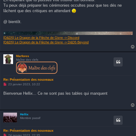
o
Tu peux déjà préparer les cérémonies occultes pour que tes dés ne
n
lâchent que des critiques en attendant
l
u
@ bientôt.
[D&D5] Le Dragon de la Flèche de Givre -> Discord
[D&D5] Le Dragon de la Flèche de Givre -> D&D5 Beyond
Marfores
Maître des clefs
Re: Présentation des nouveaux
M
23 janvier 2023, 10:22
e
s
Bienvenue Hellix... Ce ne sont pas les tables qui manquent
s
a
g
e
n
o
Hellix
n
Membre passif
l
u
Re: Présentation des nouveaux
M
24 janvier 2023, 22:35