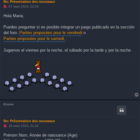
Re: Présentation des nouveaux
M
07 mars 2023, 22:24
e
s
Hola Maria,
s
a
g
Puedes preguntar si es posible integrar un juego publicado en la sección
e
del foro :
Parties proposées pour le vendredi
o
n
o
Parties proposées pour le samedi.
.
n
l
u
Jugamos el viernes por la noche, el sábado por la tarde y por la noche.
Kizane
Re: Présentation des nouveaux
M
18 mars 2023, 01:24
e
s
Prénom Nom, Année de naissance (Age)
s