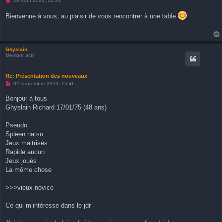
20 août 2023, 12:33
e
s
Bienvenue à vous, au plaisir de vous rencontrer à une table
s
a
g
e
n
o
Ghyslain
n
Membre actif
l
u
Re: Présentation des nouveaux
M
02 septembre 2023, 15:46
e
s
Bonjour à tous
s
Ghyslain Richard 17/01/75 (48 ans)
a
g
e
Pseudo
n
o
Spleen natsu
n
Jeux maitrisés
l
u
Rapide aucun
Jeux joués
La même chose
>>>vieux novice
Ce qui m’intéresse dans le jdr