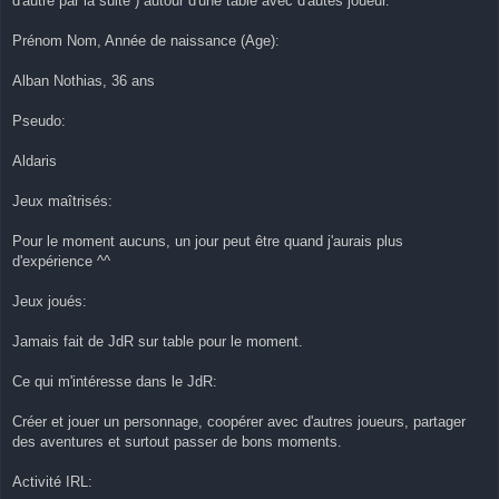
d'autre par la suite ) autour d'une table avec d'autes joueur.
u
Prénom Nom, Année de naissance (Age):
Alban Nothias, 36 ans
Pseudo:
Aldaris
Jeux maîtrisés:
Pour le moment aucuns, un jour peut être quand j'aurais plus
d'expérience ^^
Jeux joués:
Jamais fait de JdR sur table pour le moment.
Ce qui m'intéresse dans le JdR:
Créer et jouer un personnage, coopérer avec d'autres joueurs, partager
des aventures et surtout passer de bons moments.
Activité IRL: