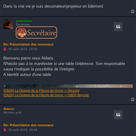
Dans la vrai vie je suis dessinateur/projeteur en bâtiment
ombrelame
Secrétaire
Re: Présentation des nouveaux
M
19 août 2023, 18:00
e
s
Bienvenu parmi nous Aldaris.
s
N'hésite pas à te manifester si une table t'intéresse. Son responsable
a
g
saura t'indiquer la possibilité de t'intégrer.
e
A bientôt autour d'une table.
n
o
n
l
u
[D&D5] Le Dragon de la Flèche de Givre -> Discord
[D&D5] Le Dragon de la Flèche de Givre -> D&D5 Beyond
Aldaris
Membre actif
Re: Présentation des nouveaux
M
19 août 2023, 20:48
e