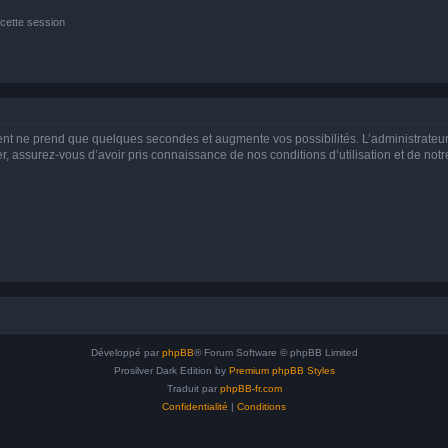
cette session
ment ne prend que quelques secondes et augmente vos possibilités. L’administrate
 assurez-vous d’avoir pris connaissance de nos conditions d’utilisation et de notre 
Développé par
phpBB
® Forum Software © phpBB Limited
Prosilver Dark Edition by
Premium phpBB Styles
Traduit par
phpBB-fr.com
Confidentialité
|
Conditions