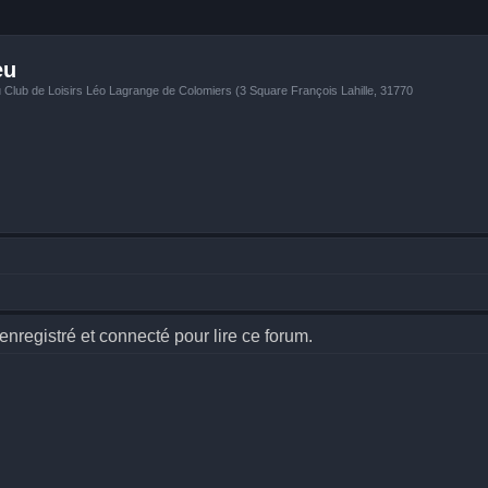
eu
u Club de Loisirs Léo Lagrange de Colomiers (3 Square François Lahille, 31770
nregistré et connecté pour lire ce forum.